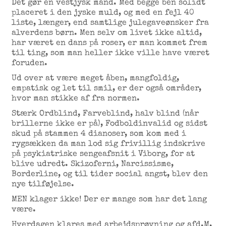
Det gør en vestjysk mand. Med begge ben solidt
placeret i den jyske muld, og med en fejl 40
liste, længer, end samtlige julegaveønsker fra
alverdens børn. Men selv om livet ikke altid,
har været en dans på roser, er man kommet frem
til ting, som man heller ikke ville have været
foruden.
Ud over at være meget åben, mangfoldig,
empatisk og let til smil, er der også områder,
hvor man stikke af fra normen.
Stærk Ordblind, Farveblind, halv blind (når
brillerne ikke er på), Fodboldinvalid og sidst
skud på stammen 4 dianoser, som kom med i
rygsækken da man lod sig frivillig indskrive
på psykiatriske sengeafsnit i Viborg, for at
blive udredt. Skizoferni, Narcissisme,
Borderline, og til tider social angst, blev den
nye tilføjelse.
MEN klager ikke! Der er mange som har det lang
være.
Hverdagen klares med arbejdsprøvning og afd.M,