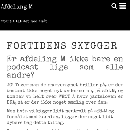
Afdeling M
Start
>
Alt det med småt
FORTIDENS SKYGGER
Er afdeling M ikke bare en
podcast lige som alle
andre?
JO! Tager man de snæversynet briller på, er der
bestemt ikke noget nyt under solen, på afd.M, og
kommer vi helt over WEST Å hvor janteloven er
DNA, så er der ikke noget særlig over den.
Men hvis vi kigger lidt neutralt på afd.M og
formålet med kanalen, ligger der noget lidt
dybere bag dette tiltag.