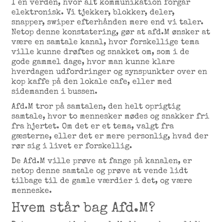
I en verden, hvor alt kommunikation forgår
elektronisk. Vi tjekker, blokker, deler,
snapper, swiper efterhånden mere end vi taler.
Netop denne konstatering, gør at afd.M ønsker at
være en samtale kanal, hvor forskellige tema
ville kunne drøftes og snakket om, som i de
gode gammel dage, hvor man kunne klare
hverdagen udfordringer og synspunkter over en
kop kaffe på den lokale cafe, eller med
sidemanden i bussen.
Afd.M tror på samtalen, den helt oprigtig
samtale, hvor to mennesker mødes og snakker fri
fra hjertet. Om det er et tema, valgt fra
gæsterne, eller det er mere personlig, hvad der
rør sig i livet er forskellig.
De Afd.M ville prøve at fange på kanalen, er
netop denne samtale og prøve at vende lidt
tilbage til de gamle værdier i det, og være
menneske.
Hvem står bag Afd.M?