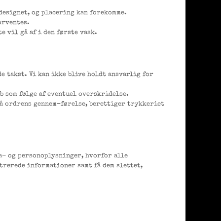
 designet, og placering kan forekomme.
orventes.
e vil gå af i den første vask.
e takst. Vi kan ikke blive holdt ansvarlig for
ab som følge af eventuel overskridelse.
 på ordrens gennem-førelse, berettiger trykkeriet
a- og personoplysninger, hvorfor alle
trerede informationer samt få dem slettet,