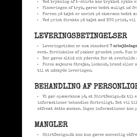
Ved trykning af t-shirts kan trykket rykke s
Placeringen af tryk, gøres bedst muligt ud f
Farven på tøjet er anvist på skærmen bedst m
Ved print direkte på tøjet med DTG print, vil
LEVERINGSBETINGELSER
Leveringstiden er som standard
7 arbejdsdag
evnt. forsinkelse af pakker grundet post. Kun h
Der gøres altid sit yderste for at overholde 
Force majeure: Strejke, lockout, brand eller
til at udskyde leveringen.
BEHANDLING AF PERSONLIG
Vi gør opmærksom på, at ShirtDesign.dk til 
informationer behandles fortroligt. Det vil ti
såfremt dette ønskes. Ingen informationer kan p
MANGLER
ShirtDesign.dk kan kun gøres ansvarlig såfr