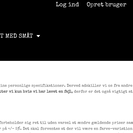
Log ind
Opret bruger
ET MED SMÅT
dine personlige specifikationer. Derved adskiller vi os fra andre 
ter vi kun hvis vi har lavet en fejl
, derfor er det også vigtigt a
 forbeholder sig ret til uden varsel at ændre gældende priser sa
 på +/- 5%. Det skal forventes at der vil være en farve-variatio