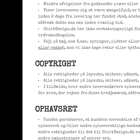
Mindre afvigelser fra godkendte prøve eller 
Viser leverancen sig at være mangelfuld, er 
inden 8 dage fra levering har fundet sted, mist
såfremt dette kan ske inden rimelig tid.
ShirtDesign.dk har ikke erstatningspligt for
ordremodtagelse.
Fejl på tøj, som f.eks. syninger, pletter ell
eller vaske
t, kan vi ikke tage retur eller bytte
COPYRIGHT
Alle rettigheder på layouts, skitser, udkast,
Alle rettigheder på layouts, skitser, udkast,
I tilfælde, hvor andre leverandørers ophavsr
for krav, der rejses fra disse tredjemænd, såf
OPHAVSRET
Kunden garanterer, at kundens anvendelse af 
ophavsret og/eller andre ophavsretslige bestem
andre rettigheder til det til ShirtDesign.dk o
andre omkostninger af enhver art.