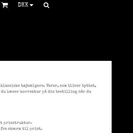
DKK
klassiske tøjsælgere. Varer, som bliver byttet,
t du læser korrektur på din bestilling når du
mt prisstruktur.
n fra skærm til print.