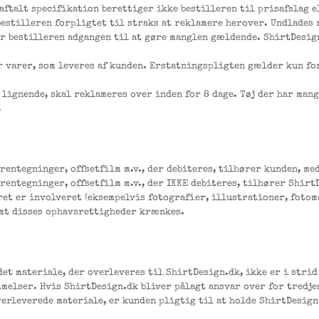
aftalt specifikation berettiger ikke bestilleren til prisafslag el
bestilleren forpligtet til straks at reklamere herover. Undlades
er bestilleren adgangen til at gøre manglen gældende. ShirtDesign
 varer, som leveres af kunden. Erstatningspligten gælder kun for
er lignende, skal reklameres over inden for 8 dage. Tøj der har man
.
 rentegninger, offsetfilm m.v., der debiteres, tilhører kunden, me
 rentegninger, offsetfilm m.v., der IKKE debiteres, tilhører Shirt
et er involveret (eksempelvis fotografier, illustrationer, fotom
remt disses ophavsrettigheder krænkes.
det materiale, der overleveres til ShirtDesign.dk, ikke er i stri
melser. Hvis ShirtDesign.dk bliver pålagt ansvar over for tredj
verleverede materiale, er kunden pligtig til at holde ShirtDesig