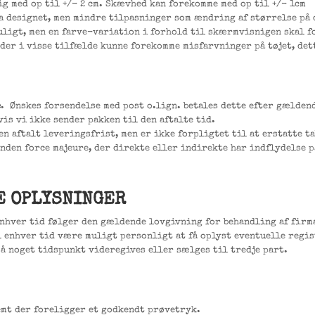
ig med op til +/- 2 cm. Skævhed kan forekomme med op til +/- 1cm
ra designet, men mindre tilpasninger som ændring af størrelse på
uligt, men en farve-variation i forhold til skærmvisnigen skal f
 der i visse tilfælde kunne forekomme misfarvninger på tøjet, dett
e
. Ønskes forsendelse med post o.lign. betales dette efter gældend
vis vi ikke sender pakken til den aftalte tid.
en aftalt leveringsfrist, men er ikke forpligtet til at erstatte t
 anden force majeure, der direkte eller indirekte har indflydelse
E OPLYSNINGER
enhver tid følger den gældende lovgivning for behandling af firm
l enhver tid være muligt personligt at få oplyst eventuelle regis
å noget tidspunkt videregives eller sælges til tredje part.
emt der foreligger et godkendt prøvetryk.