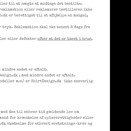
ler til at nægte at modtage det bestilte.
 reklamation eller reklamerer bestilleren ikke
.dk er berettiget til at afhjælpe en mangel,
 tryk. Reklamation skal ske senest 8 dage fra
gler eller defekter
efter at det er taget i brug,
d mindre andet er aftalt.
Design.dk , med mindre andet er aftalt.
odeller m.v.) er ShirtDesign.dk ikke ansvarlig
d med den til enhver tid gældende lov om
emand for krænkelse af ophavsrettigheder eller
n.dk skadesløs for ethvert erstatnings-krav og