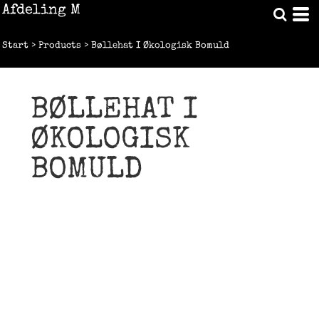
Afdeling M
Start
>
Products
>
Bøllehat I Økologisk Bomuld
BØLLEHAT I
ØKOLOGISK
BOMULD