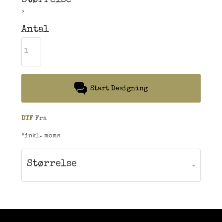
Størrelse
>
Antal
Start Designing
DTF
Fra
*
inkl. moms
Størrelse