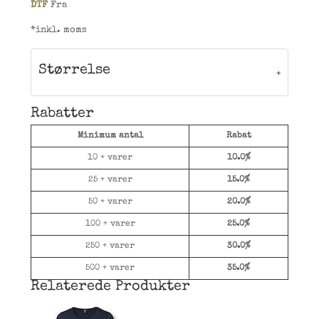
DTF
Fra
*
inkl. moms
Størrelse
Rabatter
Minimum antal
Rabat
10 + varer
10.0%
25 + varer
15.0%
50 + varer
20.0%
100 + varer
25.0%
250 + varer
30.0%
500 + varer
35.0%
Relaterede Produkter