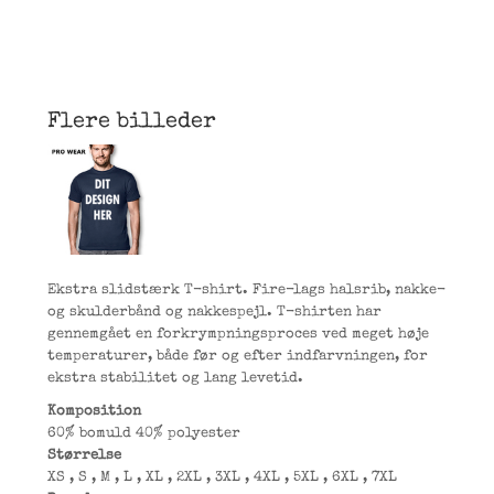
Flere billeder
Ekstra slidstærk T-shirt. Fire-lags halsrib, nakke-
og skulderbånd og nakkespejl. T-shirten har
gennemgået en forkrympningsproces ved meget høje
temperaturer, både før og efter indfarvningen, for
ekstra stabilitet og lang levetid.
Komposition
60% bomuld 40% polyester
Størrelse
XS
,
S
,
M
,
L
,
XL
,
2XL
,
3XL
,
4XL
,
5XL
,
6XL
,
7XL