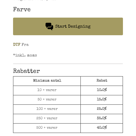
Farve
Start Designing
DTF
Fra
*
inkl. moms
Rabatter
Minimum antal
Rabat
10 + varer
10.0%
50 + varer
15.0%
100 + varer
25.0%
250 + varer
35.0%
500 + varer
40.0%