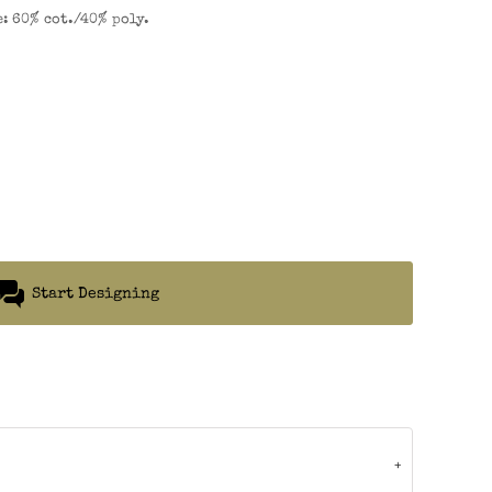
: 60% cot./40% poly.
Start Designing