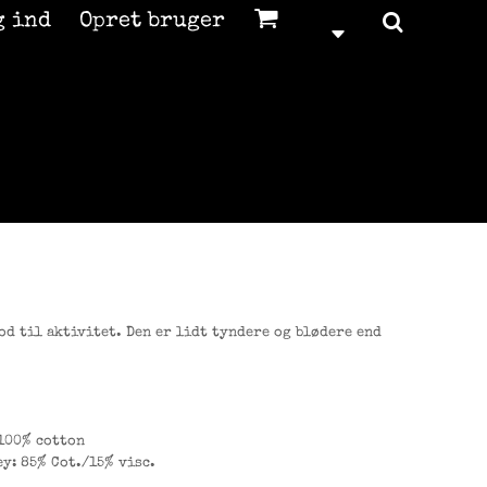
g ind
Opret bruger
d til aktivitet. Den er lidt tyndere og blødere end
 100% cotton
ey: 85% Cot./15% visc.