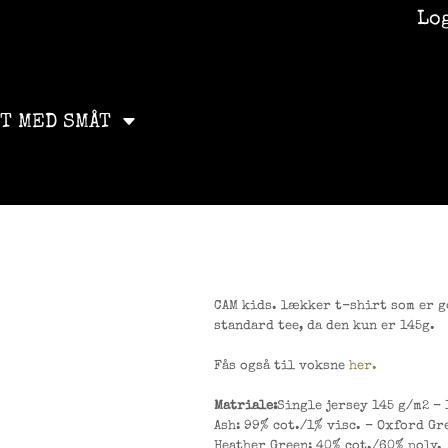
Lo
ET MED SMÅT
CAM kids. lækker t-shirt som er go
standard tee, da den kun er 145g.
Fås også til voksne
her.
Matriale:
Single jersey 145 g/m2 -
Ash: 99% cot./1% visc. - Oxford Gr
Heather Green: 40% cot./60% poly.