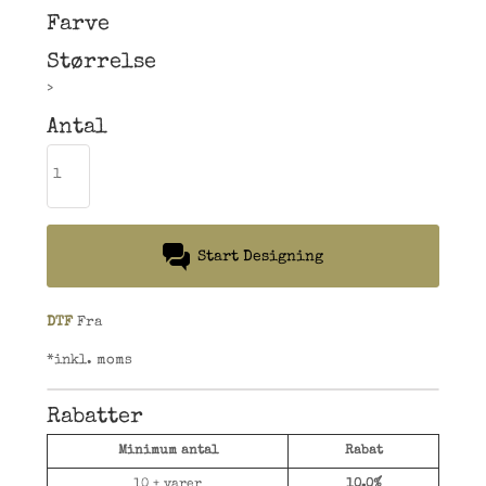
Farve
Størrelse
>
Antal
Start Designing
DTF
Fra
*
inkl. moms
Rabatter
Minimum antal
Rabat
10 + varer
10.0%