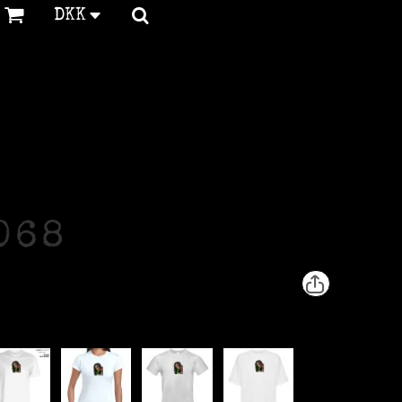
DKK
068