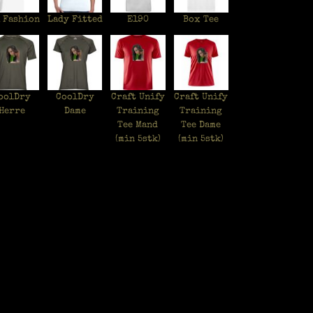
 Fashion
Lady Fitted
E190
Box Tee
oolDry
CoolDry
Craft Unify
Craft Unify
Herre
Dame
Training
Training
Tee Mand
Tee Dame
(min 5stk)
(min 5stk)