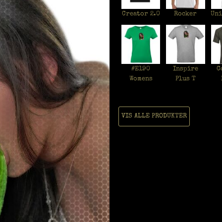
Creator 2.0
Rocker
Uni
#E190
Inspire
C
Womens
Plus T
VIS ALLE PRODUKTER