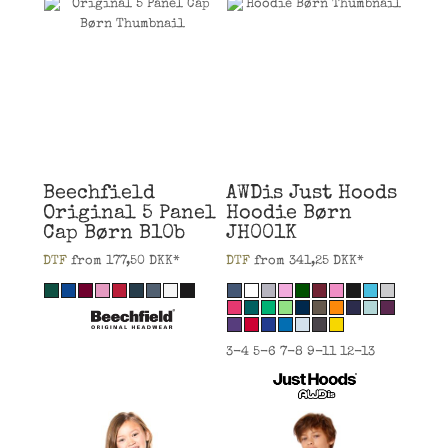
Beechfield
AWDis Just Hoods
Original 5 Panel
Hoodie Børn
Cap Børn
B10b
JH001K
DTF
from
177,50
DKK
*
DTF
from
341,25
DKK
*
3-4 5-6 7-8 9-11 12-13