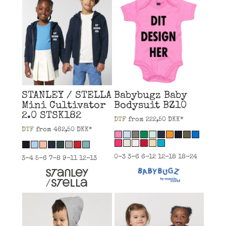
STANLEY / STELLA
Babybugz
Baby
Mini Cultivator
Bodysuit
BZ10
2.0
STSK182
DTF
from
222,50
DKK
*
DTF
from
462,50
DKK
*
0-3 3-6 6-12 12-18 18-24
3-4 5-6 7-8 9-11 12-13