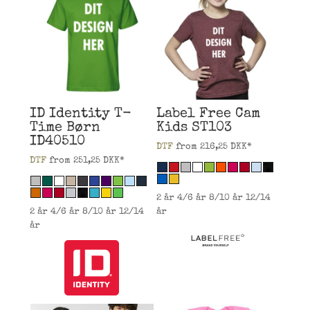
ID Identity
T-
Label Free
Cam
Time Børn
Kids
ST103
ID40510
DTF
from
216,25
DKK
*
DTF
from
251,25
DKK
*
2 år 4/6 år 8/10 år 12/14
2 år 4/6 år 8/10 år 12/14
år
år