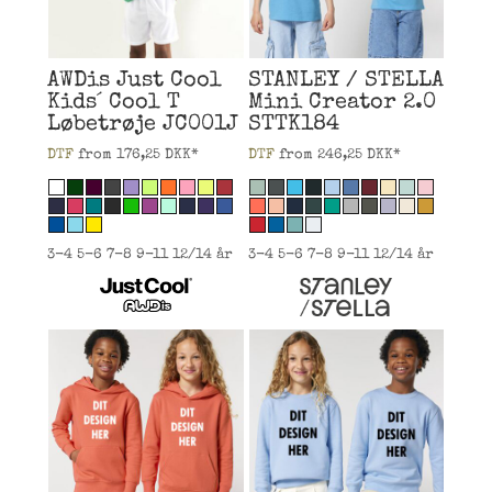
AWDis Just Cool
STANLEY / STELLA
Kids´ Cool T
Mini Creator 2.0
Løbetrøje
JC001J
STTK184
DTF
from
176,25
DKK
*
DTF
from
246,25
DKK
*
3-4 5-6 7-8 9-11 12/14 år
3-4 5-6 7-8 9-11 12/14 år