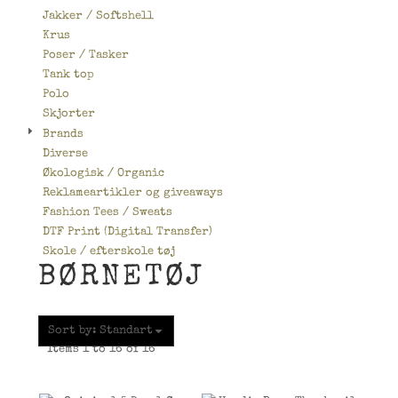
Jakker / Softshell
Krus
Poser / Tasker
Tank top
Polo
Skjorter
Brands
Diverse
Økologisk / Organic
Reklameartikler og giveaways
Fashion Tees / Sweats
DTF Print (Digital Transfer)
Skole / efterskole tøj
BØRNETØJ
Sort by: Standart
Items 1 to 16 of 16