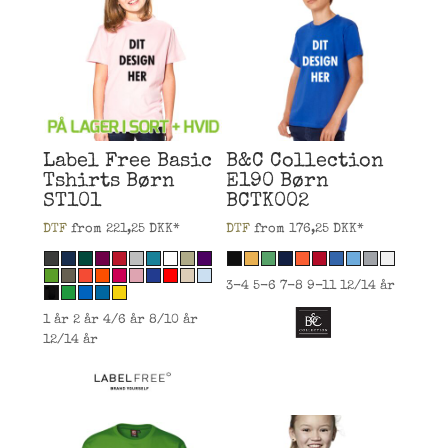
Label Free
Basic
B&C Collection
Tshirts Børn
E190 Børn
ST101
BCTK002
DTF
from
221,25
DKK
*
DTF
from
176,25
DKK
*
3-4 5-6 7-8 9-11 12/14 år
1 år 2 år 4/6 år 8/10 år
12/14 år