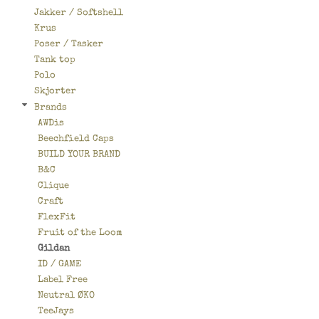
Jakker / Softshell
Krus
Poser / Tasker
Tank top
Polo
Skjorter
Brands
AWDis
Beechfield Caps
BUILD YOUR BRAND
B&C
Clique
Craft
FlexFit
Fruit of the Loom
Gildan
ID / GAME
Label Free
Neutral ØKO
TeeJays