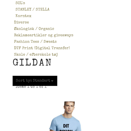
SOL's
STANLEY / STELLA
Korntex
Diverse
Økologisk / Organic
Reklameartikler og giveaways
Fashion Tees / Sweats
DTF Print (Digital Transfer)
Skole / efterskole tøj
GILDAN
Sort by: Standart
Items 1 to 1 of 1