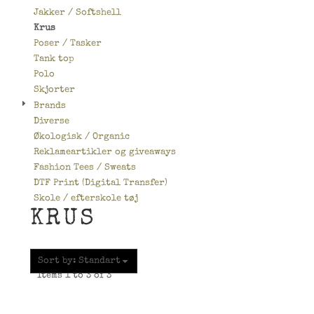
Jakker / Softshell
Krus
Poser / Tasker
Tank top
Polo
Skjorter
Brands
Diverse
Økologisk / Organic
Reklameartikler og giveaways
Fashion Tees / Sweats
DTF Print (Digital Transfer)
Skole / efterskole tøj
KRUS
Sort by: Standart
Items 1 to 3 of 3